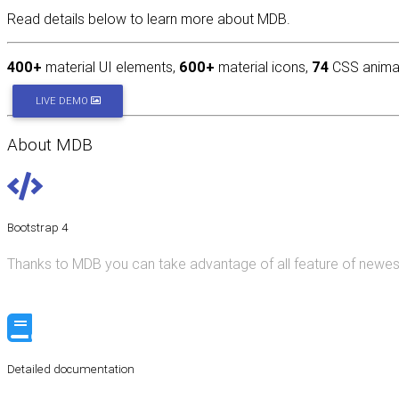
Read details below to learn more about MDB.
400+
material UI elements,
600+
material icons,
74
CSS animat
LIVE DEMO
About MDB
Bootstrap 4
Thanks to MDB you can take advantage of all feature of newes
Detailed documentation