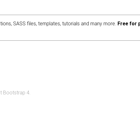
ions, SASS files, templates, tutorials and many more.
Free for 
t Bootstrap 4.